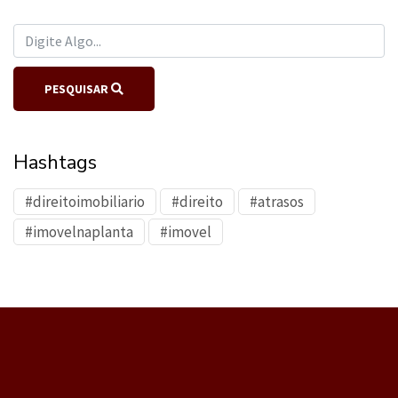
PESQUISAR
Hashtags
#direitoimobiliario
#direito
#atrasos
#imovelnaplanta
#imovel